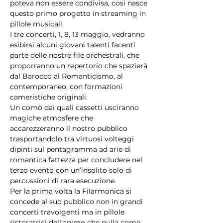
poteva non essere condivisa, cosi nasce 
questo primo progetto in streaming in 
pillole musicali.
I tre concerti, 1, 8, 13 maggio, vedranno 
esibirsi alcuni giovani talenti facenti 
parte delle nostre file orchestrali, che 
proporranno un repertorio che spazierà 
dal Barocco al Romanticismo, al 
contemporaneo, con formazioni 
cameristiche originali.
Un comò dai quali cassetti usciranno 
magiche atmosfere che 
accarezzeranno il nostro pubblico 
trasportandolo tra virtuosi volteggi 
dipinti sul pentagramma ad arie di 
romantica fattezza per concludere nel 
terzo evento con un’insolito solo di 
percussioni di rara esecuzione.
Per la prima volta la Filarmonica si 
concede al suo pubblico non in grandi 
concerti travolgenti ma in pillole 
ristoratrici dell’animo che nulla come 