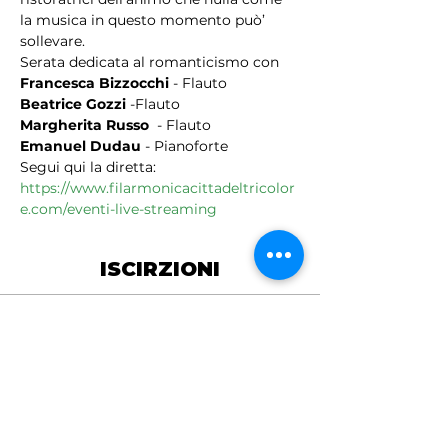
la musica in questo momento può’ 
sollevare.
Serata dedicata al romanticismo con 
Francesca Bizzocchi
 - Flauto
Beatrice Gozzi
 -Flauto
Margherita Russo 
 - Flauto
Emanuel Dudau
 - Pianoforte 
Segui qui la diretta: 
https://www.filarmonicacittadeltricolor
e.com/eventi-live-streaming
ISCIRZIONI
Vendita terminata
Tipo di biglietto
EVENTO ONLINE
Scopri di più