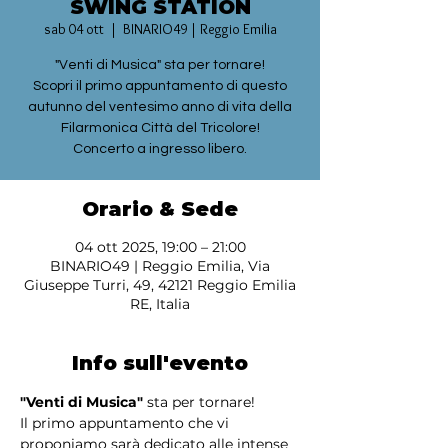
SWING STATION
sab 04 ott
  |  
BINARIO49 | Reggio Emilia
"Venti di Musica" sta per tornare!
Scopri il primo appuntamento di questo
autunno del ventesimo anno di vita della
Filarmonica Città del Tricolore!
Orario & Sede
04 ott 2025, 19:00 – 21:00
BINARIO49 | Reggio Emilia, Via
Giuseppe Turri, 49, 42121 Reggio Emilia
RE, Italia
Info sull'evento
"Venti di Musica"
 sta per tornare!
Il primo appuntamento che vi 
proponiamo sarà dedicato alle intense 