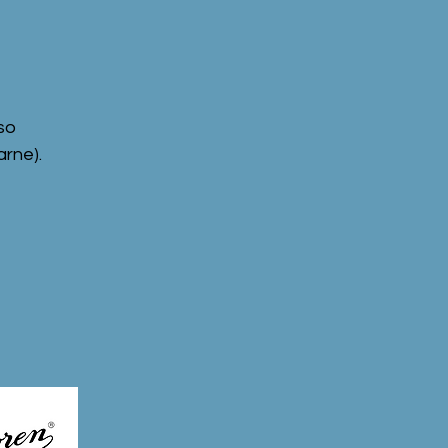
so
rne).