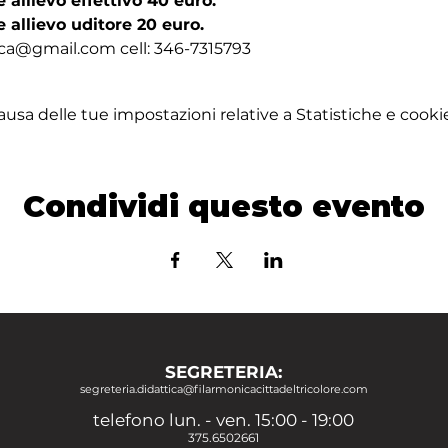
allievo effettivo 40 euro. 
 allievo uditore 20 euro. 
nica@gmail.com cell: 346-7315793 
sa delle tue impostazioni relative a Statistiche e cookie
Condividi questo evento
SEGRETERIA:
segreteria.didattica@filarmonicacittadeltricolore.com
telefono lun. - ven. 15:00 - 19:00
375.6502661