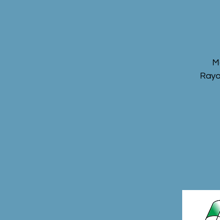
M
Rayo