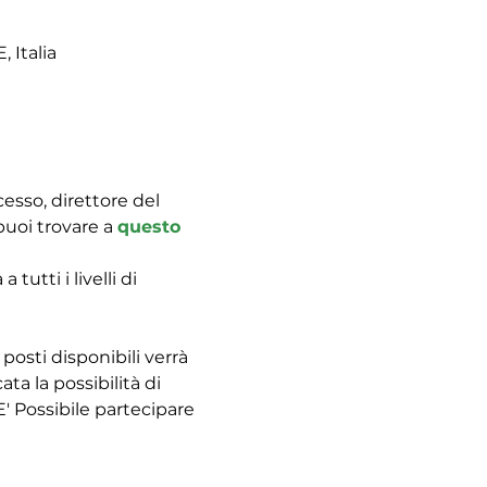
 Italia
esso, direttore del 
uoi trovare a 
questo 
utti i livelli di 
posti disponibili verrà 
ta la possibilità di 
E' Possibile partecipare 
 