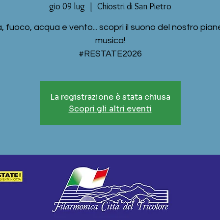
gio 09 lug
  |  
Chiostri di San Pietro
, fuoco, acqua e vento... scopri il suono del nostro pian
musica!
#RESTATE2026
La registrazione è stata chiusa
Scopri gli altri eventi