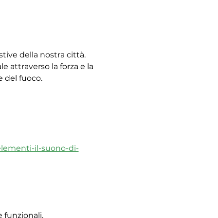
ive della nostra città. 
 attraverso la forza e la 
e del fuoco. 
elementi-il-suono-di-
 funzionali.