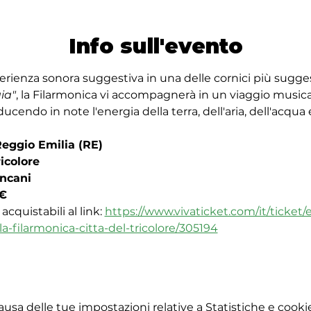
Info sull'evento
erienza sonora suggestiva in una delle cornici più suggest
ia"
, la Filarmonica vi accompagnerà in un viaggio musicale
ducendo in note l'energia della terra, dell'aria, dell'acqua 
Reggio Emilia (RE)
icolore
incani
5€
cquistabili al link: 
https://www.vivaticket.com/it/ticket/
a-filarmonica-citta-del-tricolore/305194
sa delle tue impostazioni relative a Statistiche e cookie