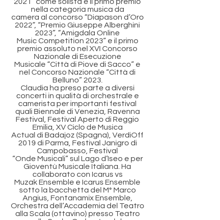
2021” come solista e il primo premio
nella categoria musica da
camera al concorso “Diapason d’Oro
2022”, “Premio Giuseppe Alberghini
2023”, “Amigdala Online
Music Competition 2023” e il primo
premio assoluto nel XVI Concorso
Nazionale di Esecuzione
Musicale “Città di Piove di Sacco” e
nel Concorso Nazionale “Città di
Belluno” 2023.
Claudia ha preso parte a diversi
concerti in qualità di orchestrale e
camerista per importanti festival
quali Biennale di Venezia, Ravenna
Festival, Festival Aperto di Reggio
Emilia, XV Ciclo de Musica
Actual di Badajoz (Spagna), VerdiOff
2019 di Parma, Festival Janigro di
Campobasso, Festival
“Onde Musicali” sul Lago d’Iseo e per
Gioventù Musicale Italiana. Ha
collaborato con Icarus vs
Muzak Ensemble e Icarus Ensemble
sotto la bacchetta del M° Marco
Angius, Fontanamix Ensemble,
Orchestra dell’Accademia del Teatro
alla Scala (ottavino) presso Teatro