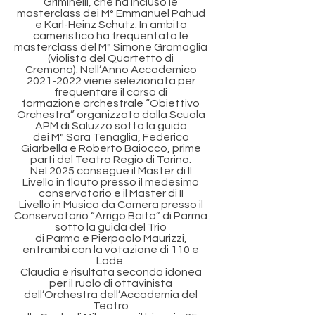
Griminelli, che ha incluso le
masterclass dei M° Emmanuel Pahud
e Karl-Heinz Schutz. In ambito
cameristico ha frequentato le
masterclass del M° Simone Gramaglia
(violista del Quartetto di
Cremona). Nell’Anno Accademico
2021-2022 viene selezionata per
frequentare il corso di
formazione orchestrale “Obiettivo
Orchestra” organizzato dalla Scuola
APM di Saluzzo sotto la guida
dei M° Sara Tenaglia, Federico
Giarbella e Roberto Baiocco, prime
parti del Teatro Regio di Torino.
Nel 2025 consegue il Master di II
Livello in flauto presso il medesimo
conservatorio e il Master di II
Livello in Musica da Camera presso il
Conservatorio “Arrigo Boito” di Parma
sotto la guida del Trio
di Parma e Pierpaolo Maurizzi,
entrambi con la votazione di 110 e
Lode.
Claudia è risultata seconda idonea
per il ruolo di ottavinista
dell’Orchestra dell’Accademia del
Teatro