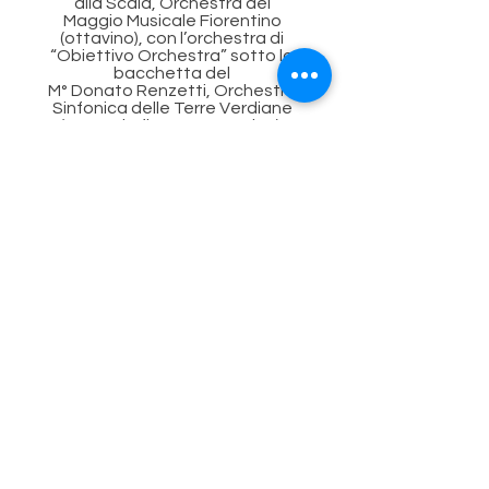
alla Scala, Orchestra del
Maggio Musicale Fiorentino
(ottavino), con l’orchestra di
“Obiettivo Orchestra” sotto la
bacchetta del
M° Donato Renzetti, Orchestra
Sinfonica delle Terre Verdiane
(secondo flauto e ottavino),
Orchestra
Giovanile della Via Emilia (secondo
flauto e ottavino), Orchestra del
Baraccano di Bologna (flauto),
Orchestra Farnesiana di Piacenza
(ottavino. Si è esibita all’estero in
Ungheria, Germania, Spagna,
Giappone e Finlandia.
Nel 2025 debutta come solista con
l’Orchestra “Arturo Toscanini”
nell’ambito di “Generazione
Talento” con il concerto flauto e
orchestra in Re Maggiore K314 di W.A.
Mozart.
Inoltre, Claudia si dedica con
passione all’insegnamento. Ricopre il
posto di insegnante di flauto del
comparto di avviamento strumentale
e dei corsi base del Conservatorio di
Modena e di Reggio Emilia