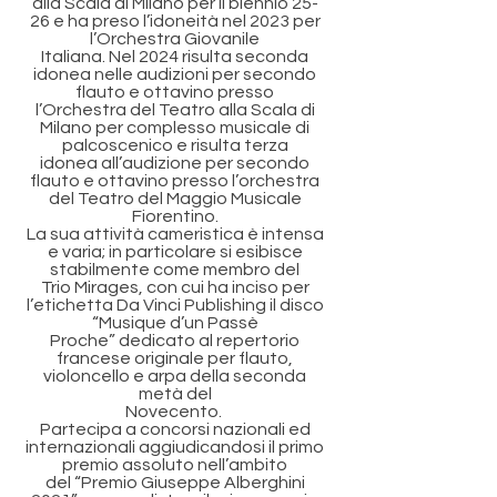
alla Scala di Milano per il biennio 25-
26 e ha preso l’idoneità nel 2023 per
l’Orchestra Giovanile
Italiana. Nel 2024 risulta seconda
idonea nelle audizioni per secondo
flauto e ottavino presso
l’Orchestra del Teatro alla Scala di
Milano per complesso musicale di
palcoscenico e risulta terza
idonea all’audizione per secondo
flauto e ottavino presso l’orchestra
del Teatro del Maggio Musicale
Fiorentino.
La sua attività cameristica è intensa
e varia; in particolare si esibisce
stabilmente come membro del
Trio Mirages, con cui ha inciso per
l’etichetta Da Vinci Publishing il disco
“Musique d’un Passè
Proche” dedicato al repertorio
francese originale per flauto,
violoncello e arpa della seconda
metà del
Novecento.
Partecipa a concorsi nazionali ed
internazionali aggiudicandosi il primo
premio assoluto nell’ambito
del “Premio Giuseppe Alberghini